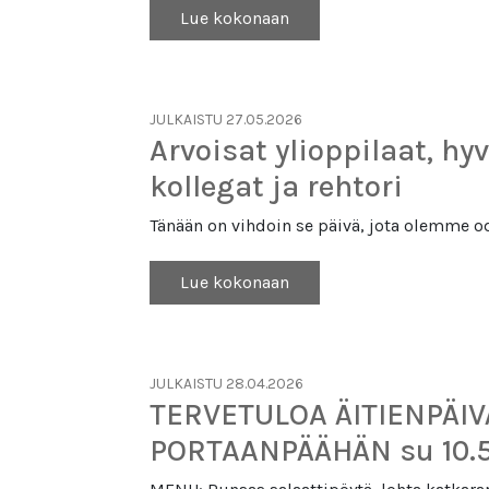
Lue kokonaan
JULKAISTU 27.05.2026
Arvoisat ylioppilaat, hy
kollegat ja rehtori
Tänään on vihdoin se päivä, jota olemme od
Lue kokonaan
JULKAISTU 28.04.2026
TERVETULOA ÄITIENPÄI
PORTAANPÄÄHÄN su 10.5.