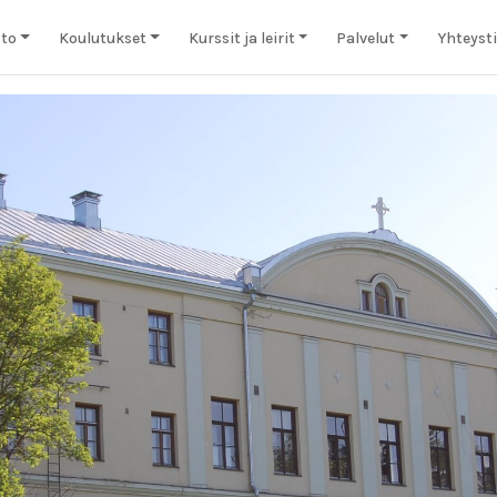
to
Koulutukset
Kurssit ja leirit
Palvelut
Yhteyst