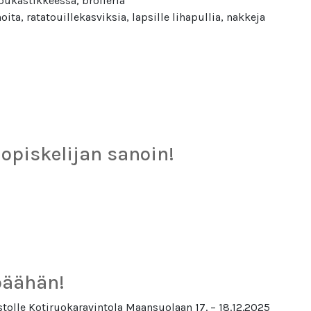
pukastikkeessa, broileria
a, ratatouillekasviksia, lapsille lihapullia, nakkeja
opiskelijan sanoin!
päähän!
tolle Kotiruokaravintola Maansuolaan 17. – 18.12.2025