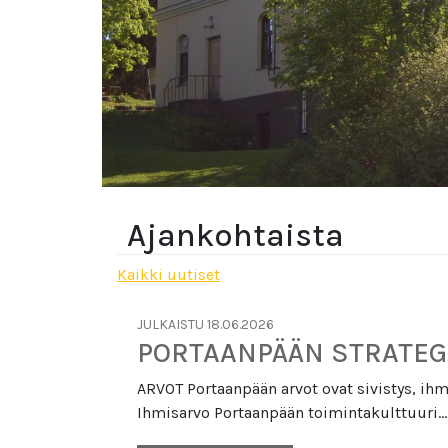
Ajankohtaista
Kaikki uutiset
JULKAISTU 18.06.2026
PORTAANPÄÄN STRATEG
ARVOT Portaanpään arvot ovat sivistys, ihm
Ihmisarvo Portaanpään toimintakulttuuri…