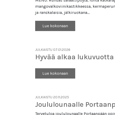
MENU: Runsas salaattipöytä, lohta katkara
mangovalkoviinikastikkeessa, kermaperunoit
ja ranskalaisia, jälkiruokana…
Lue kokonaan
JULKAISTU 07.01.2026
Hyvää alkaa lukuvuotta 
Lue kokonaan
JULKAISTU 20.11.2025
Joululounaalle Portaan
Tervetuloa joululounaalle Portaanpään opis