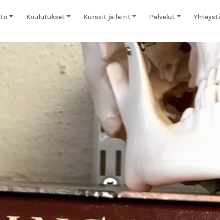
to
Koulutukset
Kurssit ja leirit
Palvelut
Yhteyst