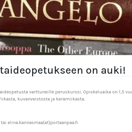
taideopetukseen on auki!
deopetusta varttuneille peruskurssi. Opiskeluaika on 1,5 vuo
fiikasta, kuvanveistosta ja keramiikasta.
 tai elina.kannasmaa(at)portaanpaa.fi